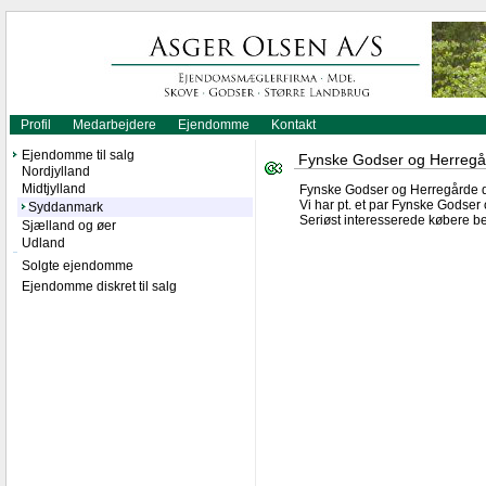
Profil
Medarbejdere
Ejendomme
Kontakt
Ejendomme til salg
Fynske Godser og Herregårde
Nordjylland
Midtjylland
Fynske Godser og Herregårde dis
Vi har pt. et par Fynske Godser 
Syddanmark
Seriøst interesserede købere be
Sjælland og øer
Udland
Solgte ejendomme
Ejendomme diskret til salg