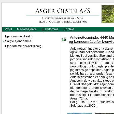
Profil
Medarbejdere
Ejendomme
Kontakt
Ejendomme til salg
Antoinettesminde, 4440 Mør
Solgte ejendomme
og kerneområde for kronvild
Ejendomme diskret til salg
Antoinettesminde er en velarron
og velindrettet hovedhus. Ejend
Mørkøv i det vestlige Sjælland
jordtyper indenfor kort afstand
søer, moser, skov, krat, enge og
skovdrift og bortforpagtet plan
jagtmæssige aspekter. Jagten på
råvildt, harer, ræv, ænder, fas
Antoinettesminde er nemlig belig
Åmosen i de vidtstrakte skove o
Diskret tilbagetrukket i ejend
ejendommens jorder, skov og en
denne meget helstøbt. Ejendo
bopælspligt. Ejendommen kan de
Areal: 72 ha.
Bolig: 1 stk. 397 m2 + fuld kæl
Solgt august 2016.