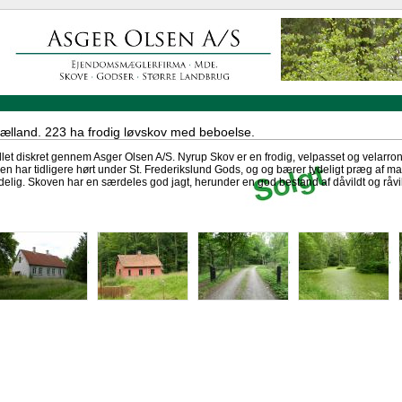
ælland. 223 ha frodig løvskov med beboelse.
dlet diskret gennem Asger Olsen A/S. Nyrup Skov er en frodig, velpasset og velarr
 har tidligere hørt under St. Frederikslund Gods, og og bærer tydeligt præg af ma
lig. Skoven har en særdeles god jagt, herunder en god bestand af dåvildt og råvildt