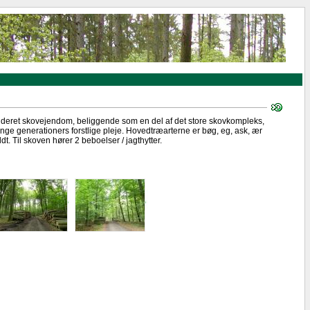
onderet skovejendom, beliggende som en del af det store skovkompleks,
nge generationers forstlige pleje. Hovedtræarterne er bøg, eg, ask, ær
. Til skoven hører 2 beboelser / jagthytter.