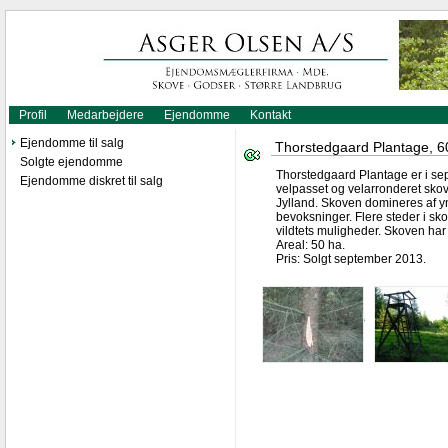
Profil
Medarbejdere
Ejendomme
Kontakt
Ejendomme til salg
Thorstedgaard Plantage, 60
Solgte ejendomme
Thorstedgaard Plantage er i se
Ejendomme diskret til salg
velpasset og velarronderet sko
Jylland. Skoven domineres af y
bevoksninger. Flere steder i s
vildtets muligheder. Skoven har e
Areal: 50 ha.
Pris: Solgt september 2013.