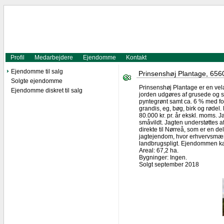
Profil
Medarbejdere
Ejendomme
Kontakt
Ejendomme til salg
Prinsenshøj Plantage, 6560
Solgte ejendomme
Prinsenshøj Plantage er en vela
Ejendomme diskret til salg
jorden udgøres af grusede og s
pyntegrønt samt ca. 6 % med fo
grandis, eg, bøg, birk og rødel
80.000 kr. pr. år ekskl. moms. 
småvildt. Jagten understøttes 
direkte til Nørreå, som er en de
jagtejendom, hvor erhvervsmæssi
landbrugspligt. Ejendommen kan 
Areal: 67,2 ha.
Bygninger: Ingen.
Solgt september 2018