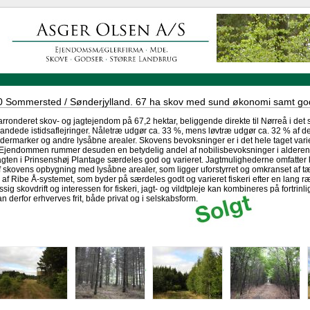
 Sommersted / Sønderjylland. 67 ha skov med sund økonomi samt god j
rronderet skov- og jagtejendom på 67,2 hektar, beliggende direkte til Nørreå i det
andede istidsaflejringer. Nåletræ udgør ca. 33 %, mens løvtræ udgør ca. 32 % af d
dermarker og andre lysåbne arealer. Skovens bevoksninger er i det hele taget vari
. Ejendommen rummer desuden en betydelig andel af nobilisbevoksninger i alderen fr
Jagten i Prinsenshøj Plantage særdeles god og varieret. Jagtmulighederne omfatter kro
af skovens opbygning med lysåbne arealer, som ligger uforstyrret og omkranset af t
l af Ribe Å-systemet, som byder på særdeles godt og varieret fiskeri efter en lang r
g skovdrift og interessen for fiskeri, jagt- og vildtpleje kan kombineres på fortri
derfor erhverves frit, både privat og i selskabsform.