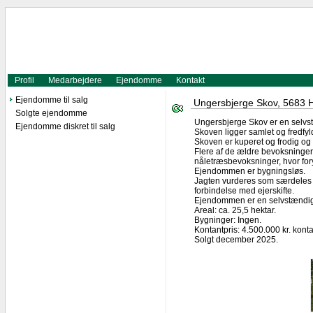
Profil
Medarbejdere
Ejendomme
Kontakt
Ejendomme til salg
Ungersbjerge Skov, 5683 Ha
Solgte ejendomme
Ungersbjerge Skov er en selvs
Ejendomme diskret til salg
Skoven ligger samlet og fredfyl
Skoven er kuperet og frodig og
Flere af de ældre bevoksninger 
nåletræsbevoksninger, hvor fo
Ejendommen er bygningsløs.
Jagten vurderes som særdeles g
forbindelse med ejerskifte.
Ejendommen er en selvstændig 
Areal: ca. 25,5 hektar.
Bygninger: Ingen.
Kontantpris: 4.500.000 kr. konta
Solgt december 2025.