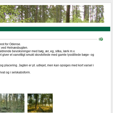
est for Odense.
vet ved Helnæsbugten.
ldrende bevoksninger med bøg, ær, eg, sitka, lærk m.v.
t giver et vanvittigt smukt skovbillede med gamle lysstillede bøge- og
placering. Jagten er pt. udlejet, men kan opsiges med kort varsel i
vat og i selskabsform.