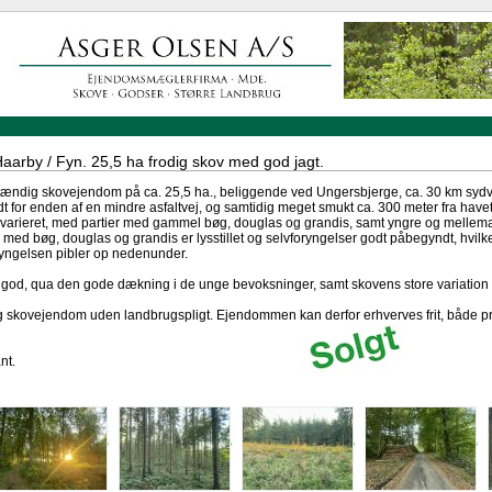
arby / Fyn. 25,5 ha frodig skov med god jagt.
tændig skovejendom på ca. 25,5 ha., beliggende ved Ungersbjerge, ca. 30 km sydv
dt for enden af en mindre asfaltvej, og samtidig meget smukt ca. 300 meter fra ha
 varieret, med partier med gammel bøg, douglas og grandis, samt yngre og mellema
med bøg, douglas og grandis er lysstillet og selvforyngelser godt påbegyndt, hvilke
ryngelsen pibler op nedenunder.
od, qua den gode dækning i de unge bevoksninger, samt skovens store variation og 
skovejendom uden landbrugspligt. Ejendommen kan derfor erhverves frit, både pri
nt.