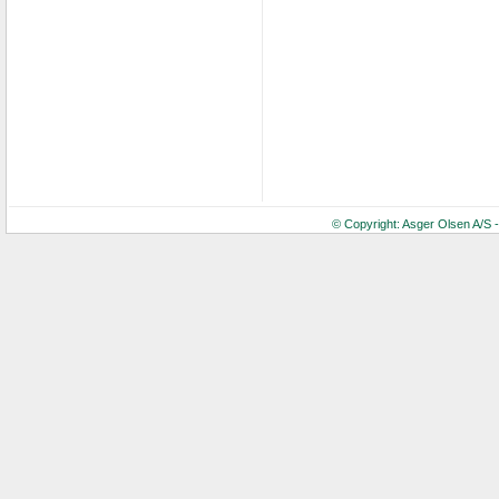
© Copyright: Asger Olsen A/S 