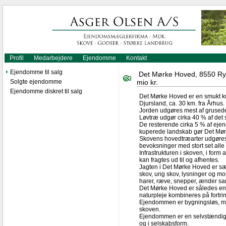
Profil
Medarbejdere
Ejendomme
Kontakt
Ejendomme til salg
Det Mørke Hoved, 8550 Ryomg
Solgte ejendomme
mio kr.
Ejendomme diskret til salg
Det Mørke Hoved er en smukt ku
Djursland, ca. 30 km. fra Århus.
Jorden udgøres mest af gruse
Løvtræ udgør cirka 40 % af det
De resterende cirka 5 % af ej
kuperede landskab gør Det Mør
Skovens hovedtræarter udgøres af
bevoksninger med stort set alle
Infrastrukturen i skoven, i form 
kan fragtes ud til og afhentes.
Jagten i Det Mørke Hoved er sæ
skov, ung skov, lysninger og mos
harer, ræve, snepper, ænder sa
Det Mørke Hoved er således en s
naturpleje kombineres på fortrinl
Ejendommen er bygningsløs, men s
skoven.
Ejendommen er en selvstændig 
og i selskabsform.