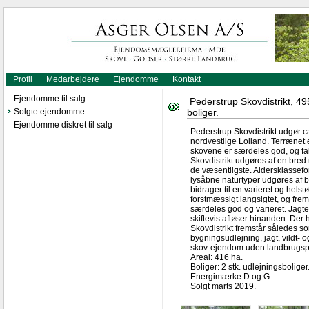
Profil
Medarbejdere
Ejendomme
Kontakt
Ejendomme til salg
Pederstrup Skovdistrikt, 49
Solgte ejendomme
boliger.
Ejendomme diskret til salg
Pederstrup Skovdistrikt udgør ca
nordvestlige Lolland. Terrænet 
skovene er særdeles god, og fa
Skovdistrikt udgøres af en bre
de væsentligste. Aldersklassef
lysåbne naturtyper udgøres af 
bidrager til en varieret og hel
forstmæssigt langsigtet, og frem
særdeles god og varieret. Jagte
skiftevis afløser hinanden. Der 
Skovdistrikt fremstår således so
bygningsudlejning, jagt, vildt- 
skov-ejendom uden landbrugspli
Areal: 416 ha.
Boliger: 2 stk. udlejningsboliger
Energimærke D og G.
Solgt marts 2019.