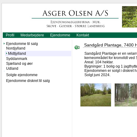
Profil
Medarbejdere
Ejendomme
Kontakt
Ejendomme til salg
Sandgård Plantage, 7400 Her
Nordjylland
Midtjylland
Sandgård Plantage er en velarro
kerneområdet for kronvildt ved 
Syddanmark
Areal: 104 hektar.
Sjælland og øer
Bygninger: 1 bolig og 1 jagthytt
Udland
Ejendommen er solgt i diskret 
Solgte ejendomme
Solgt juni 2024.
Ejendomme diskret til salg