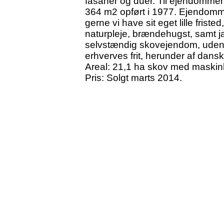
fasaner og duer. Til ejendommen
364 m2 opført i 1977. Ejendomme
gerne vi have sit eget lille fris
naturpleje, brændehugst, samt ja
selvstændig skovejendom, uden
erhverves frit, herunder af dans
Areal: 21,1 ha skov med maski
Pris: Solgt marts 2014.