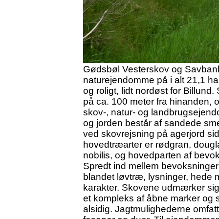
Gødsbøl Vesterskov og Savbanke 
naturejendomme på i alt 21,1 ha
og roligt, lidt nordøst for Billu
på ca. 100 meter fra hinanden, o
skov-, natur- og landbrugsejendo
og jorden består af sandede sme
ved skovrejsning på agerjord sid
hovedtræarter er rødgran, douglas
nobilis, og hovedparten af bevo
Spredt ind mellem bevoksningern
blandet løvtræ, lysninger, hede 
karakter. Skovene udmærker sig i 
et kompleks af åbne marker og 
alsidig. Jagtmulighederne omfatte