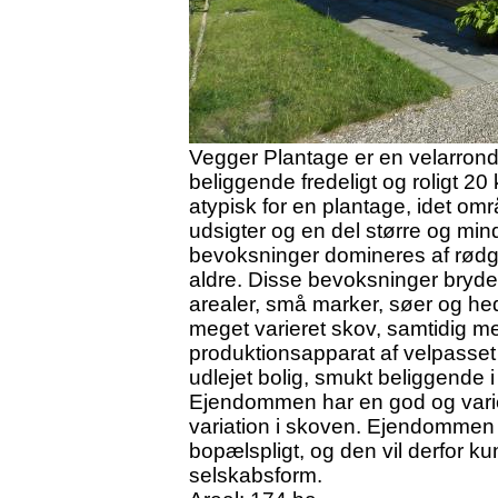
Vegger Plantage er en velarron
beliggende fredeligt og roligt 20
atypisk for en plantage, idet om
udsigter og en del større og mi
bevoksninger domineres af rødgr
aldre. Disse bevoksninger bryde
arealer, små marker, søer og hed
meget varieret skov, samtidig med
produktionsapparat af velpasset
udlejet bolig, smukt beliggende 
Ejendommen har en god og varier
variation i skoven. Ejendomme
bopælspligt, og den vil derfor kun
selskabsform.