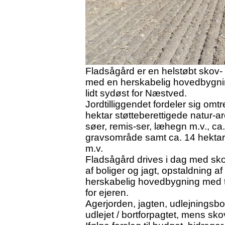
Fladsågård er en helstøbt skov- 
med en herskabelig hovedbygnin
lidt sydøst for Næstved.
Jordtilliggendet fordeler sig omt
hektar støtteberettigede natur-ar
søer, remis-ser, læhegn m.v., ca
gravsområde samt ca. 14 hektar 
m.v.
Fladsågård drives i dag med sko
af boliger og jagt, opstaldning
herskabelig hovedbygning med tilh
for ejeren.
Agerjorden, jagten, udlejningsbo
udlejet / bortforpagtet, mens sko