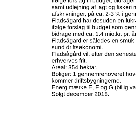
Ifølge forslag til budget, bidrage
samt udlejning af jagt og fiskeri 
afskrivninger, på ca. 2-3 % i gen
Fladsågård har desuden en lukra
ifølge forslag til budget som gen
bidrage med ca. 1.4 mio.kr. pr. år
Fladsågård er således en smuk
sund driftsøkonomi.
Fladsågård vil, efter den senes
erhverves frit.
Areal: 354 hektar.
Boliger: 1 gennemrenoveret hove
kommer driftsbygningerne.
Energimærke E, F og G (billig va
Solgt december 2018.