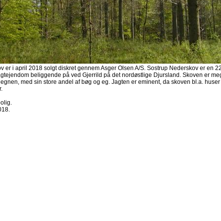
 er i april 2018 solgt diskret gennem Asger Olsen A/S. Sostrup Nederskov er en 22
jagtejendom beliggende på ved Gjerrild på det nordøstlige Djursland. Skoven er meg
or egnen, med sin store andel af bøg og eg. Jagten er eminent, da skoven bl.a. huser 
.
olig.
018.