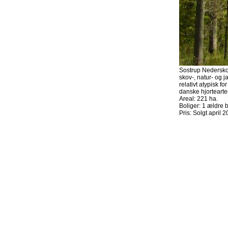
Sostrup Nederskov
skov-, natur- og 
relativt atypisk f
danske hjortearter
Areal: 221 ha.
Boliger: 1 ældre b
Pris: Solgt april 2