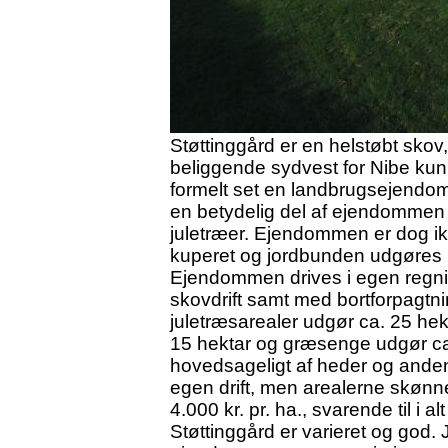
Støttinggård er en helstøbt skov
beliggende sydvest for Nibe kun
formelt set en landbrugsejendo
en betydelig del af ejendommen e
juletræer. Ejendommen er dog ikke
kuperet og jordbunden udgøres h
Ejendommen drives i egen regnin
skovdrift samt med bortforpagt
juletræsarealer udgør ca. 25 he
15 hektar og græsenge udgør ca.
hovedsageligt af heder og anden
egen drift, men arealerne skønnes
4.000 kr. pr. ha., svarende til i a
Støttinggård er varieret og god.