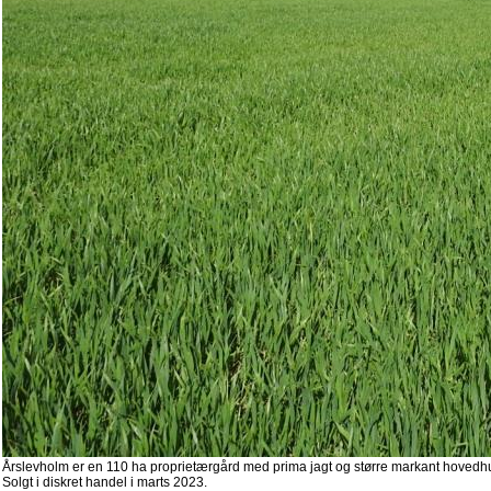
Årslevholm er en 110 ha proprietærgård med prima jagt og større markant hovedhu
Solgt i diskret handel i marts 2023.