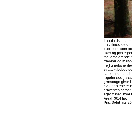
Langfaldslund er 
halv times kørsel 
publikum, som bes
skov og pyntegrøn
mellemaldrende nå
træarter og mang
herlighedsværdie
stråtækt beboelse
Jagten på Langfal
regelmæssigt ses 
græsenge giver i 
hvor den ene er f
erhverves personli
eget fristed, hvor 
Areal: 36,4 ha.
Pris: Solgt maj 20