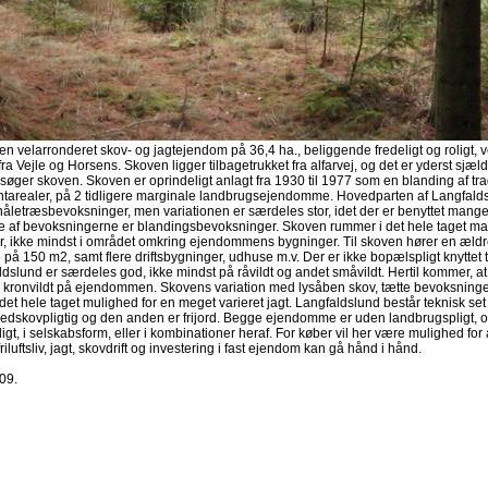
en velarronderet skov- og jagtejendom på 36,4 ha., beliggende fredeligt og roligt, v
fra Vejle og Horsens. Skoven ligger tilbagetrukket fra alfarvej, og det er yderst sjæld
øger skoven. Skoven er oprindeligt anlagt fra 1930 til 1977 som en blanding af tra
tarealer, på 2 tidligere marginale landbrugsejendomme. Hovedparten af Langfalds
letræsbevoksninger, men variationen er særdeles stor, idet der er benyttet mange 
e af bevoksningerne er blandingsbevoksninger. Skoven rummer i det hele taget m
r, ikke mindst i området omkring ejendommens bygninger. Til skoven hører en ældr
 på 150 m2, samt flere driftsbygninger, udhuse m.v. Der er ikke bopælspligt knyttet
dslund er særdeles god, ikke mindst på råvildt og andet småvildt. Hertil kommer, at
kronvildt på ejendommen. Skovens variation med lysåben skov, tætte bevoksninger
det hele taget mulighed for en meget varieret jagt. Langfaldslund består teknisk se
redskovpligtig og den anden er frijord. Begge ejendomme er uden landbrugspligt, o
gt, i selskabsform, eller i kombinationer heraf. For køber vil her være mulighed for a
friluftsliv, jagt, skovdrift og investering i fast ejendom kan gå hånd i hånd.
09.