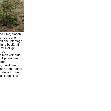
ed Give, blot en
ent, at der er
ditionel plantage,
lund består af
forskellige
ange
e men velholdt
 til Ejendommen.
 der
, nykulturer og
t af 2 ejendomme,
g de vil kunne
t skabe sig sit