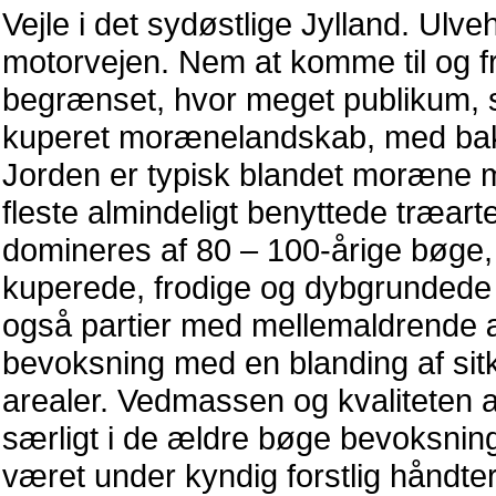
Vejle i det sydøstlige Jylland. Ulv
motorvejen. Nem at komme til og f
begrænset, hvor meget publikum, 
kuperet morænelandskab, med bakk
Jorden er typisk blandet moræne 
fleste almindeligt benyttede træar
domineres af 80 – 100-årige bøge, 
kuperede, frodige og dybgrundede
også partier med mellemaldrende æ
bevoksning med en blanding af sitk
arealer. Vedmassen og kvaliteten 
særligt i de ældre bøge bevoksning
været under kyndig forstlig håndter