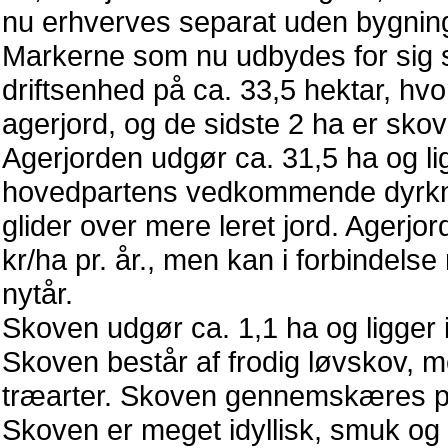
nu erhverves separat uden bygnin
Markerne som nu udbydes for sig s
driftsenhed på ca. 33,5 hektar, hvo
agerjord, og de sidste 2 ha er sko
Agerjorden udgør ca. 31,5 ha og li
hovedpartens vedkommende dyrkni
glider over mere leret jord. Agerjord
kr/ha pr. år., men kan i forbindels
nytår.
Skoven udgør ca. 1,1 ha og ligger i
Skoven består af frodig løvskov, 
træarter. Skoven gennemskæres på
Skoven er meget idyllisk, smuk og