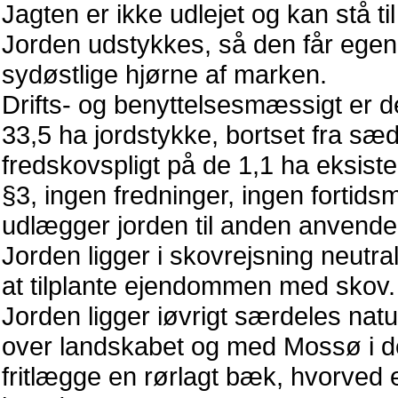
Jagten er ikke udlejet og kan stå ti
Jorden udstykkes, så den får egen i
sydøstlige hjørne af marken.
Drifts- og benyttelsesmæssigt er de
33,5 ha jordstykke, bortset fra sæd
fredskovspligt på de 1,1 ha eksist
§3, ingen fredninger, ingen forti
udlægger jorden til anden anvende
Jorden ligger i skovrejsning neutr
at tilplante ejendommen med skov.
Jorden ligger iøvrigt særdeles natu
over landskabet og med Mossø i det
fritlægge en rørlagt bæk, hvorved