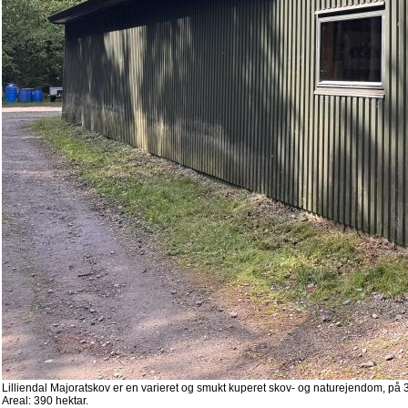
Lilliendal Majoratskov er en varieret og smukt kuperet skov- og naturejendom, på 3
Areal: 390 hektar.