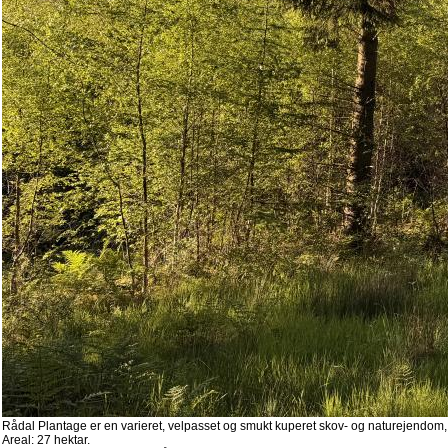
Rådal Plantage er en varieret, velpasset og smukt kuperet skov- og naturejendom,
Areal: 27 hektar.