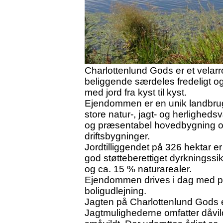
Charlottenlund Gods er et velarr
beliggende særdeles fredeligt og
med jord fra kyst til kyst.
Ejendommen er en unik landbr
store natur-, jagt- og herlighed
og præsentabel hovedbygning og 
driftsbygninger.
Jordtilliggendet på 326 hektar e
god støtteberettiget dyrkningssi
og ca. 15 % naturarealer.
Ejendommen drives i dag med pl
boligudlejning.
Jagten på Charlottenlund Gods er 
Jagtmulighederne omfatter dåvild