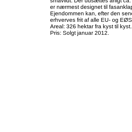
småvildt. Der udsættes årligt c
er nærmest designet til fasanklap
Ejendommen kan, efter den sene
erhverves frit af alle EU- og EØS
Areal: 326 hektar fra kyst til kyst.
Pris: Solgt januar 2012.