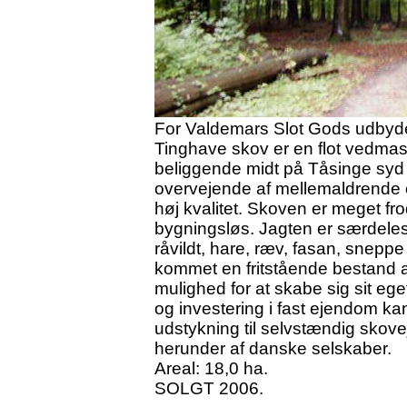
For Valdemars Slot Gods udbyde
Tinghave skov er en flot vedmas
beliggende midt på Tåsinge syd
overvejende af mellemaldrende 
høj kvalitet. Skoven er meget fr
bygningsløs. Jagten er særdeles 
råvildt, hare, ræv, fasan, snepp
kommet en fritstående bestand af
mulighed for at skabe sig sit eget 
og investering i fast ejendom 
udstykning til selvstændig skove
herunder af danske selskaber.
Areal: 18,0 ha.
SOLGT 2006.