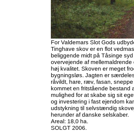
For Valdemars Slot Gods udbyde
Tinghave skov er en flot vedmas
beliggende midt på Tåsinge syd
overvejende af mellemaldrende 
høj kvalitet. Skoven er meget fr
bygningsløs. Jagten er særdeles 
råvildt, hare, ræv, fasan, snepp
kommet en fritstående bestand af
mulighed for at skabe sig sit eget 
og investering i fast ejendom 
udstykning til selvstændig skove
herunder af danske selskaber.
Areal: 18,0 ha.
SOLGT 2006.