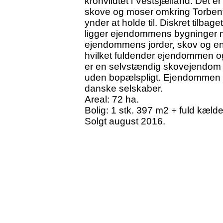
kronvildtet i Vestsjælland. Det e
skove og moser omkring Torbenfe
ynder at holde til. Diskret tilba
ligger ejendommens bygninger m
ejendommens jorder, skov og en
hvilket fuldender ejendommen 
er en selvstændig skovejendom
uden bopælspligt. Ejendommen ka
danske selskaber.
Areal: 72 ha.
Bolig: 1 stk. 397 m2 + fuld kæld
Solgt august 2016.