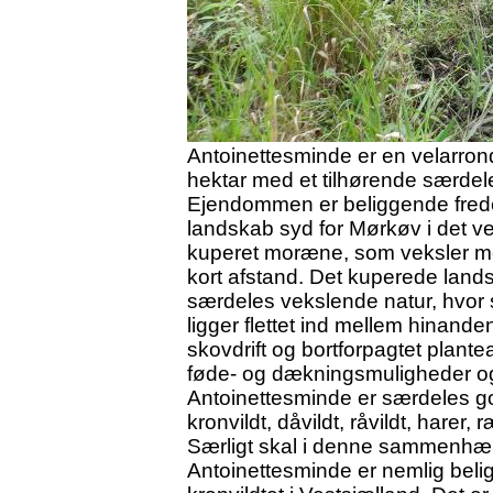
Antoinettesminde er en velarron
hektar med et tilhørende særdele
Ejendommen er beliggende fredel
landskab syd for Mørkøv i det v
kuperet moræne, som veksler me
kort afstand. Det kuperede land
særdeles vekslende natur, hvor s
ligger flettet ind mellem hinande
skovdrift og bortforpagtet plante
føde- og dækningsmuligheder og
Antoinettesminde er særdeles go
kronvildt, dåvildt, råvildt, harer
Særligt skal i denne sammenhæn
Antoinettesminde er nemlig belig