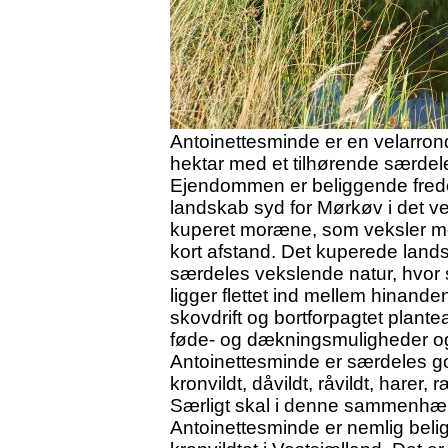
Antoinettesminde er en velarron
hektar med et tilhørende særdele
Ejendommen er beliggende fredel
landskab syd for Mørkøv i det v
kuperet moræne, som veksler me
kort afstand. Det kuperede land
særdeles vekslende natur, hvor s
ligger flettet ind mellem hinande
skovdrift og bortforpagtet plante
føde- og dækningsmuligheder og
Antoinettesminde er særdeles go
kronvildt, dåvildt, råvildt, harer
Særligt skal i denne sammenhæn
Antoinettesminde er nemlig belig