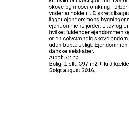
kronvildtet i Vestsjælland. Det e
skove og moser omkring Torbenfe
ynder at holde til. Diskret tilba
ligger ejendommens bygninger m
ejendommens jorder, skov og en
hvilket fuldender ejendommen 
er en selvstændig skovejendom
uden bopælspligt. Ejendommen ka
danske selskaber.
Areal: 72 ha.
Bolig: 1 stk. 397 m2 + fuld kæld
Solgt august 2016.